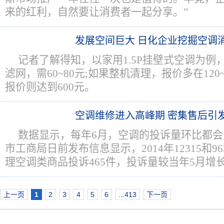
来的红利，自然要让消费者一起分享。”
发展空间巨大 日化企业挖掘空调
记者了解得知，以家用1.5P挂壁式空调为例
滤网，需60~80元;如果整机清理，报价多在120
报价则达到600元。
空调维修进入高峰期 密集售后引
数据显示，每年6月，空调的投诉量环比都
市工商局日前发布信息显示，2014年12315和9
理空调类商品投诉465件，投诉量较当年5月增
上一页
1
2
3
4
5
6
...413
下一页