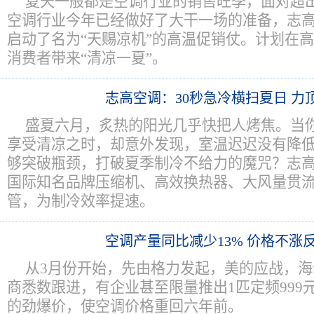
夏天一般都是空调行业的销售旺季，面对超
空调行业今年已经做好了大干一场的准备，志
启动了名为“天赐凉机”的高温促销仗。计划在
消费者带来“清凉一夏”。
志高空调：30秒急冷横扫夏日 力
盛夏六月，炙热的阳光几乎快把人烤焦。当
享受清凉之时，却意外发现，室温迟迟没有降
够突破瓶颈，打破夏季制冷不给力的魔咒？志
国际知名品牌压缩机、高效换热器、大风量贯
管，为制冷效率提速。
空调产量同比减少13% 价格不涨
从3月份开始，先由格力发起，美的应战，海
商悉数跟进，有企业甚至限量推出1匹定频999元、
的劲爆价，使空调价格重回六年前。