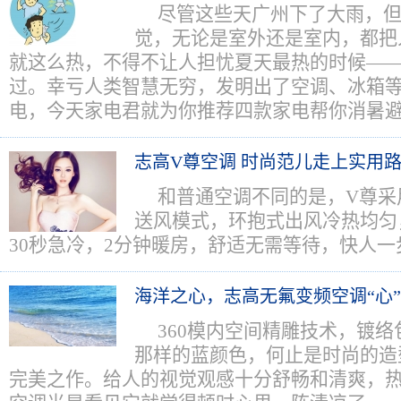
尽管这些天广州下了大雨，
觉，无论是室外还是室内，都把
就这么热，不得不让人担忧夏天最热的时候——
过。幸亏人类智慧无穷，发明出了空调、冰箱
电，今天家电君就为你推荐四款家电帮你消暑
志高V尊空调 时尚范儿走上实用
和普通空调不同的是，V尊采
送风模式，环抱式出风冷热均匀
30秒急冷，2分钟暖房，舒适无需等待，快人一
海洋之心，志高无氟变频空调“心
360模内空间精雕技术，镀
那样的蓝颜色，何止是时尚的造
完美之作。给人的视觉观感十分舒畅和清爽，