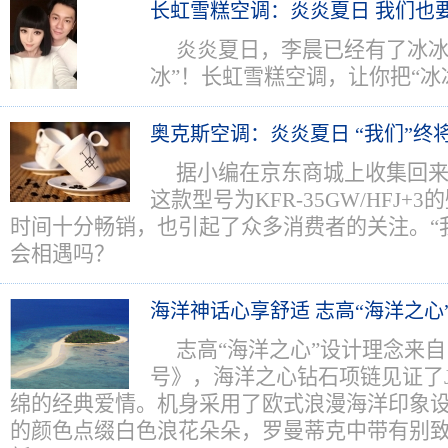
长虹雪糕空调：炎炎夏日 我们也要
炎炎夏日，李晨已经有了冰冰
冰”！长虹雪糕空调，让你把“冰
奥克斯空调：炎炎夏日 “我们”终
据小编在京东商城上收集回
这款型号为KFR-35GW/HFJ
时间十分畅销，也引起了众多消费者的关注。“
会相遇吗？
海洋神话心享舒适 志高“海洋之心
志高“海洋之心”设计理念来
号》，海洋之心钻石项链见证了JA
绵的经典爱情。机身采用了欧式浪漫海洋印象
的颜色点缀白色浪花朵朵，罗曼蒂克中带有别