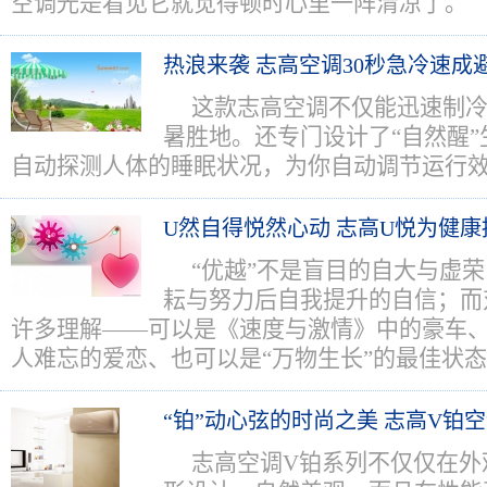
空调光是看见它就觉得顿时心里一阵清凉了。
热浪来袭 志高空调30秒急冷速成
这款志高空调不仅能迅速制
暑胜地。还专门设计了“自然醒
自动探测人体的睡眠状况，为你自动调节运行
U然自得悦然心动 志高U悦为健康
“优越”不是盲目的自大与虚
耘与努力后自我提升的自信；而
许多理解——可以是《速度与激情》中的豪车
人难忘的爱恋、也可以是“万物生长”的最佳状
“铂”动心弦的时尚之美 志高V铂
志高空调V铂系列不仅仅在外