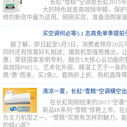
长虹“雪糕”空调是长虹201
大的特色就是高效除甲醛，保护
修的新房中最为适用。刚刚买房，准备选购家
买空调何必等5.1 志高免单季提前
据了解，即日起至5月3日，消费者预存20元
同时还有惊喜好礼相送；爆款机型强势推出，
惠；荣获国家发明专利、融合5大核心云功能的
高效除PM2.5、艺术化外观、精湛工艺于一身
携“惠”而来，买2免2、套购折上折、购机直降
清凉一夏，长虹“雪糕”空调横空
在长虹刚刚结束的2015“空袭
新品IR系列“雪糕”惊艳上市，
为主力机型之一，“雪糕”究竟有怎样的魅力，
的倾心呢？