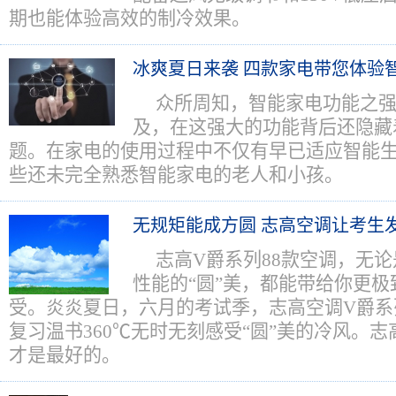
期也能体验高效的制冷效果。
冰爽夏日来袭 四款家电带您体验
众所周知，智能家电功能之
及，在这强大的功能背后还隐藏
题。在家电的使用过程中不仅有早已适应智能
些还未完全熟悉智能家电的老人和小孩。
无规矩能成方圆 志高空调让考生发
志高V爵系列88款空调，无
性能的“圆”美，都能带给你更
受。炎炎夏日，六月的考试季，志高空调V爵系
复习温书360℃无时无刻感受“圆”美的冷风。
才是最好的。