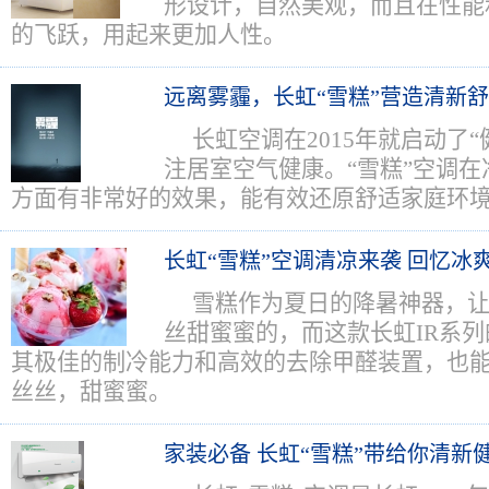
形设计，自然美观，而且在性能
的飞跃，用起来更加人性。
远离雾霾，长虹“雪糕”营造清新
长虹空调在2015年就启动了“
注居室空气健康。“雪糕”空调
方面有非常好的效果，能有效还原舒适家庭环
长虹“雪糕”空调清凉来袭 回忆冰
雪糕作为夏日的降暑神器，
丝甜蜜蜜的，而这款长虹IR系列
其极佳的制冷能力和高效的去除甲醛装置，也
丝丝，甜蜜蜜。
家装必备 长虹“雪糕”带给你清新