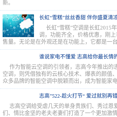
新。
长虹“雪糕”丝丝香甜 伴你盛夏清
长虹“雪糕”空调是长虹201
调，功能齐全，价格优惠，刚上
售量。无论是在外观还是在功能上，它都是一
谁说家电不懂爱 志高给你最长情
作为智能云空调的引领者，志高今年推出的志
空调，则凭借独有的云核心技术、爆表的颜值
众多品牌的智能空调中脱颖而出，成为智能家
志高”522-趁火打节“ 爱过就别再
志高空调给受虐几天的单身贵族们、秀过恩
们、情比金坚的老夫老妻们打造了一个更加激