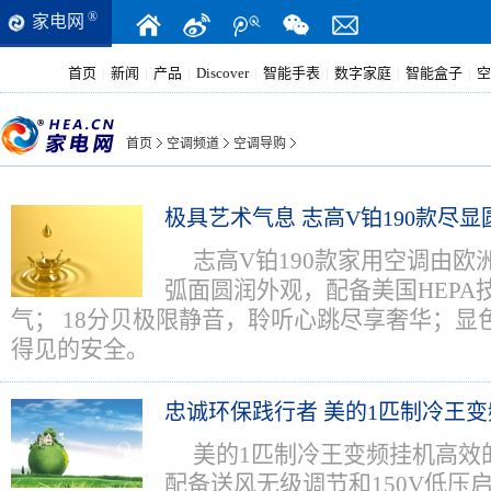
®
家电网
首页
新闻
产品
Discover
智能手表
数字家庭
智能盒子
空
|
|
|
|
|
|
|
首页
空调频道
空调导购
极具艺术气息 志高V铂190款尽
志高V铂190款家用空调由
弧面圆润外观，配备美国HEPA
气； 18分贝极限静音，聆听心跳尽享奢华；显
得见的安全。
忠诚环保践行者 美的1匹制冷王
美的1匹制冷王变频挂机高效
配备送风无级调节和150V低压