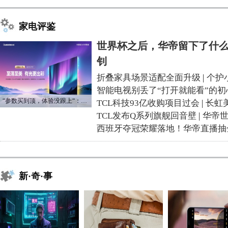
家电评鉴
世界杯之后，华帝留下了什么
钊
折叠家具场景适配全面升级
|
个护
智能电视别丢了“打开就能看”的初
“参数买到顶，体验没跟上“：长虹追光Q70S给高端电视打了个样
TCL科技93亿收购项目过会
|
长虹
TCL发布Q系列旗舰回音壁
|
华帝
西班牙夺冠荣耀落地！华帝直播抽
新·奇·事