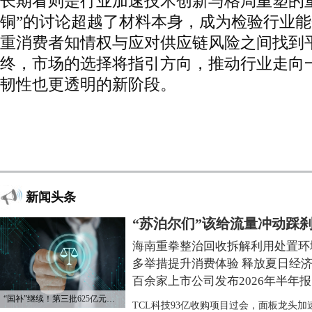
长期看则是行业加速技术创新与格局重塑的
铜”的讨论超越了材料本身，成为检验行业
重消费者知情权与应对供应链风险之间找到
终，市场的选择将指引方向，推动行业走向
韧性也更透明的新阶段。
新闻头条
“苏泊尔们”该给流量冲动踩
海南重拳整治回收拆解利用处置环
多举措提升消费体验 释放夏日经
百余家上市公司发布2026年半年报
“国补”继续！第三批625亿元资金已下达
TCL科技93亿收购项目过会，面板龙头加