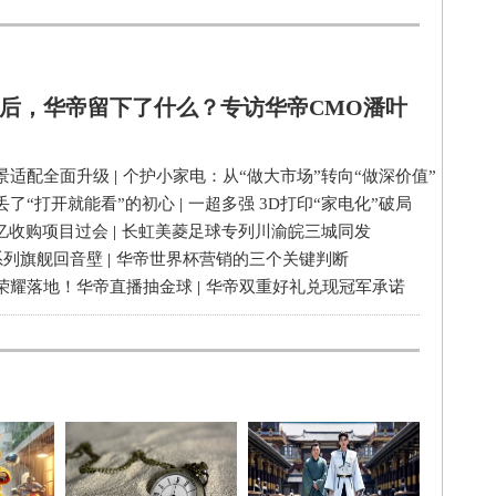
后，华帝留下了什么？专访华帝CMO潘叶
景适配全面升级
|
个护小家电：从“做大市场”转向“做深价值”
丢了“打开就能看”的初心
|
一超多强 3D打印“家电化”破局
3亿收购项目过会
|
长虹美菱足球专列川渝皖三城同发
系列旗舰回音壁
|
华帝世界杯营销的三个关键判断
荣耀落地！华帝直播抽金球
|
华帝双重好礼兑现冠军承诺