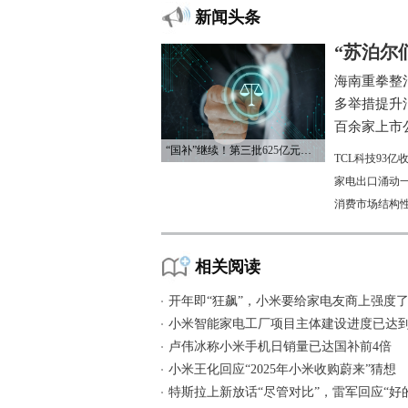
新闻头条
“苏泊尔
海南重拳整
多举措提升
百余家上市公
“国补”继续！第三批625亿元资金已下达
TCL科技93
家电出口涌动一
消费市场结构
相关阅读
开年即“狂飙”，小米要给家电友商上强度
小米智能家电工厂项目主体建设进度已达到
卢伟冰称小米手机日销量已达国补前4倍
小米王化回应“2025年小米收购蔚来”猜想
特斯拉上新放话“尽管对比”，雷军回应“好