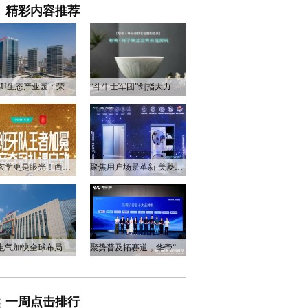
精彩内容推荐
衡阳3U生态产业园：荣电集团的政企合作新答卷
“斗牛士军团”剑指大力神杯，华帝以“一瓷一金”静候荣光
不止玄学更是眼光！西班牙队夺冠，华帝火速官宣启动兑奖福利
聚焦用户场景革新 美菱产品创新打造差异化居家体验
万和电气加快全球布局，海外营收占比升至四成
聚势普及拓赛道，华帝“亮剑”洗碗机峰会，破局存量换新
一周点击排行