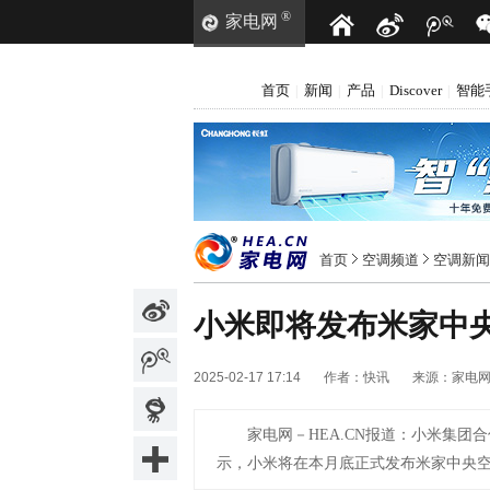
®
家电网
首页
新闻
产品
Discover
智能
|
|
|
|
首页
空调频道
空调新闻
小米即将发布米家中央
2025-02-17 17:14
作者：
快讯
来源：
家电
家电网－HEA.CN报道：
小米集团合
示，小米将在本月底正式发布米家中央