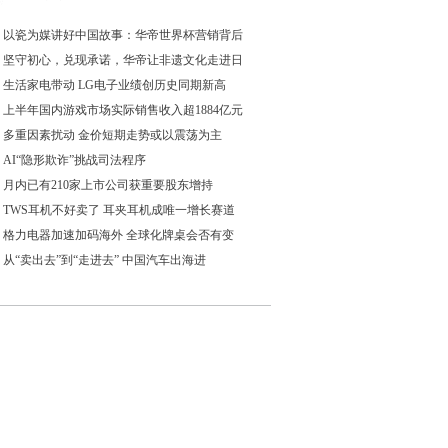
以瓷为媒讲好中国故事：华帝世界杯营销背后
坚守初心，兑现承诺，华帝让非遗文化走进日
生活家电带动 LG电子业绩创历史同期新高
上半年国内游戏市场实际销售收入超1884亿元
多重因素扰动 金价短期走势或以震荡为主
AI“隐形欺诈”挑战司法程序
月内已有210家上市公司获重要股东增持
TWS耳机不好卖了 耳夹耳机成唯一增长赛道
格力电器加速加码海外 全球化牌桌会否有变
从“卖出去”到“走进去” 中国汽车出海进