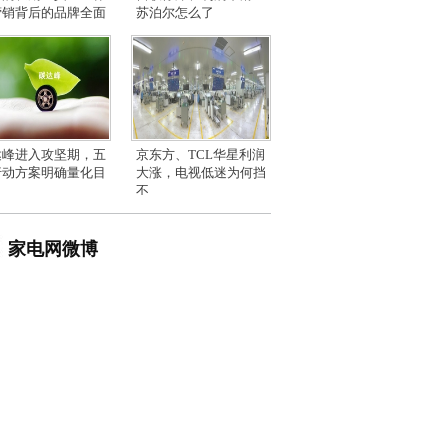
营销背后的品牌全面
苏泊尔怎么了
达峰进入攻坚期，五
京东方、TCL华星利润
行动方案明确量化目
大涨，电视低迷为何挡
不
家电网微博