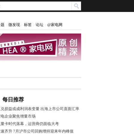
专题
微发现
标签
论坛
@家电网
|
|
|
|
每日推荐
汇兑损益或成利润表变量 出海上市公司直面汇率
风控大考
家电企业聚焦增量市场
流量卡时代落幕，运营商仍面临大考
量速齐升 7月沪市公司回购增持迎来年内峰值