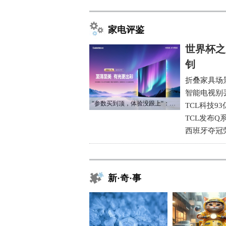
家电评鉴
世界杯之
钊
折叠家具场
智能电视别
“参数买到顶，体验没跟上“：长虹追光Q70S给高端电视打了个样
TCL科技9
TCL发布Q
西班牙夺冠
新·奇·事