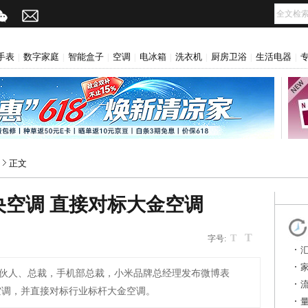
手表
数字家庭
智能盒子
空调
电冰箱
洗衣机
厨房卫浴
生活电器
|
|
|
|
|
|
|
|
正文
空调 直接对标大金空调
T
网
T
字号:
伙人、总裁，手机部总裁，小米品牌总经理发布微博表
空调，并直接对标行业标杆大金空调。