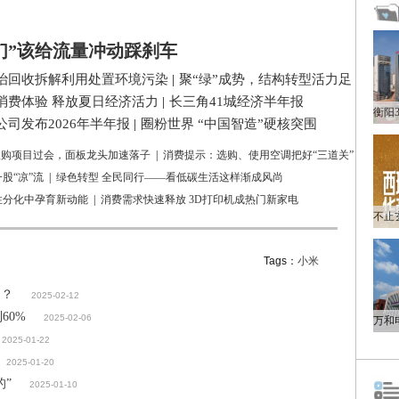
们”该给流量冲动踩刹车
治回收拆解利用处置环境污染
|
聚“绿”成势，结构转型活力足
消费体验 释放夏日经济活力
|
长三角41城经济半年报
司发布2026年半年报
|
圈粉世界 “中国智造”硬核突围
亿收购项目过会，面板龙头加速落子
|
消费提示：选购、使用空调把好“三道关”
股“凉”流
|
绿色转型 全民同行——看低碳生活这样渐成风尚
性分化中孕育新动能
|
消费需求快速释放 3D打印机成热门新家电
Tags：
小米
了？
2025-02-12
60%
2025-02-06
2025-01-22
2025-01-20
的”
2025-01-10