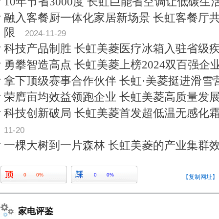
10年节省3000度 长虹巨能省空调让低碳生
融入客餐厨一体化家居新场景 长虹客餐厅
限
2024-11-29
科技产品制胜 长虹美菱医疗冰箱入驻省级
勇攀智造高点 长虹美菱上榜2024双百强企
拿下顶级赛事合作伙伴 长虹·美菱挺进滑雪
荣膺亩均效益领跑企业 长虹美菱高质量发
科技创新破局 长虹美菱首发超低温无感化
11-20
一棵大树到一片森林 长虹美菱的产业集群
0
0%
0
0%
【复制网址】
家电评鉴