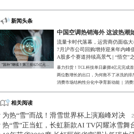
新闻头条
中国空调热销海外 这波热潮
流量卡时代落幕，运营商仍面临大
7月沪市公司回购增持迎来年内峰
A股多个赛道持续高景气
|
“悟空”
“国补”继续！第三批625亿元资金已下达
暴力扫货！TCL科技单日豪掷4亿元完成
两位数增长的出口，为何救不了冰洗的排
消费市场结构性分化中孕育新动能
|
消费
相关阅读
为热“雪”而战！滑雪世界杯上演巅峰对决
2
热“雪”正当虹，长虹新款AI TV闪耀冰雪舞