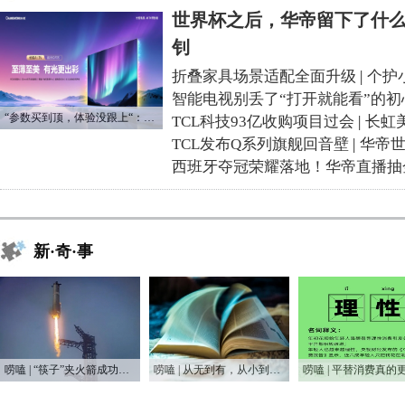
世界杯之后，华帝留下了什么
钊
折叠家具场景适配全面升级
|
个护
智能电视别丢了“打开就能看”的初
“参数买到顶，体验没跟上“：长虹追光Q70S给高端电视打了个样
TCL科技93亿收购项目过会
|
长虹
TCL发布Q系列旗舰回音壁
|
华帝
西班牙夺冠荣耀落地！华帝直播抽
新·奇·事
唠嗑 | “筷子”夹火箭成功，又让他装到了！？
唠嗑 | 从无到有，从小到大，75年家电之变