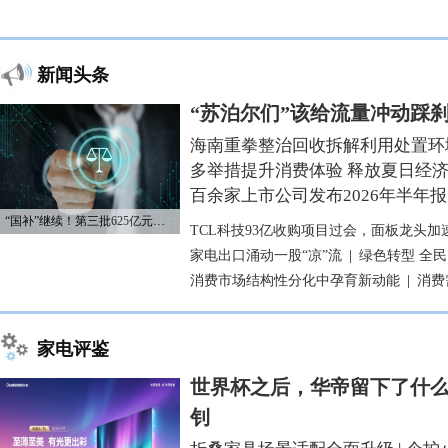
新闻头条
“苏泊尔们”该给流量冲动踩
海南重拳整治回收拆解利用处置环
多举措提升消费体验 释放夏日经
百余家上市公司发布2026年半年报
“国补”继续！第三批625亿元资金已下达
TCL科技93亿收购项目过会，面板龙头加
家电出口涌动一股“凉”流
|
绿色转型 全
消费市场结构性分化中孕育新动能
|
消费
家电评鉴
世界杯之后，华帝留下了什么
钊