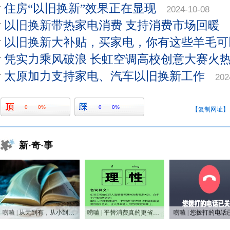
住房“以旧换新”效果正在显现
2024-10-08
以旧换新带热家电消费 支持消费市场回暖
以旧换新大补贴，买家电，你有这些羊毛可
凭实力乘风破浪 长虹空调高校创意大赛火
太原加力支持家电、汽车以旧换新工作
202
0
0%
0
0%
【复制网址】
新·奇·事
唠嗑 | 从无到有，从小到大，75年家电之变
唠嗑 | 平替消费真的更省钱吗？
唠嗑 | 您拨打的电话