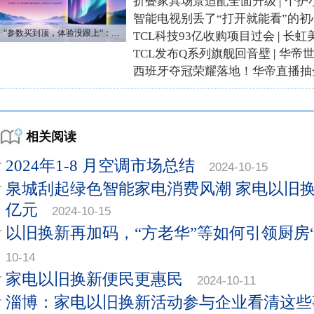
折叠家具场景适配全面升级
|
个护
智能电视别丢了“打开就能看”的初
“参数买到顶，体验没跟上“：长虹追光Q70S给高端电视打了个样
TCL科技93亿收购项目过会
|
长虹
TCL发布Q系列旗舰回音壁
|
华帝
西班牙夺冠荣耀落地！华帝直播抽
相关阅读
2024年1-8 月空调市场总结
2024-10-15
泉城刮起绿色智能家电消费风潮 家电以旧
亿元
2024-10-15
以旧换新再加码，“方老华”等如何引领厨房
10-14
家电以旧换新便民更惠民
2024-10-11
淄博：家电以旧换新活动参与企业看清这些